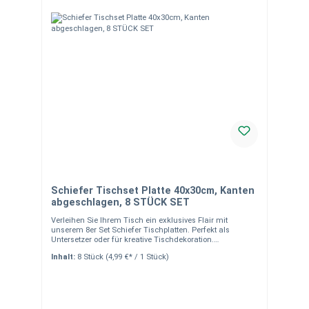
Schiefer Tischset Platte 40x30cm, Kanten
abgeschlagen, 8 STÜCK SET
Verleihen Sie Ihrem Tisch ein exklusives Flair mit
unserem 8er Set Schiefer Tischplatten. Perfekt als
Untersetzer oder für kreative Tischdekoration.
Produkteigenschaften Material: Naturbelassener,
Inhalt:
8 Stück
(4,99 €* / 1 Stück)
handgearbeiteter Schiefer Maße: ca. 40 x 30 cm Design:
Abgeschlagene Kanten für eine natürliche Optik Schutz:
Moosgummifüßchen an der Unterseite zum Schutz Ihrer
Möbel Pflegehinweis: Nicht spülmaschinengeeignet
Einsatzmöglichkeiten Tischdekoration: Perfekt als
stilvolle Unterlage für Teller, Gläser oder Schalen