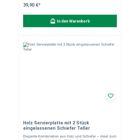
Servieren: Ideal für Buffets, Käseplatten oder Fingerfood-
39,90 €*
Präsentationen DIY-Deko: Mit Kreide beschreibbar – für
Menüs, Namensschilder oder kreative Designs
Besonderheiten Das Set kombiniert die Natürlichkeit von
In den Warenkorb
Schiefer mit praktischen Funktionen. Die
abgeschlagenen Kanten verleihen jeder Platte ein
einzigartiges Aussehen, ideal für gehobene Anlässe oder
den täglichen Gebrauch. Vorteile Hochwertiges
Naturprodukt Vielseitig einsetzbar Edles und zeitloses
Design
Holz Servierplatte mit 2 Stück
eingelassenen Schiefer Teller
Elegante Kombination aus Holz und Schiefer – ideal zum