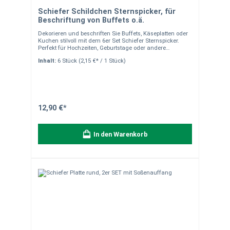
Schiefer Schildchen Sternspicker, für
Beschriftung von Buffets o.ä.
Dekorieren und beschriften Sie Buffets, Käseplatten oder
Kuchen stilvoll mit dem 6er Set Schiefer Sternspicker.
Perfekt für Hochzeiten, Geburtstage oder andere
besondere Anlässe. Produkteigenschaften Material:
Inhalt:
6 Stück
(2,15 €* / 1 Stück)
Naturbelassener Schiefer Form: Sternform (ca. 7 x 7 cm)
Anwendung: Individuell beschriftbar mit Kreide
(abwischbar) Einsatz: Ideal für Buffets, Käseplatten,
Namensschilder und mehr Hinweis: Die Fotos zeigen ein
Dekorationsbeispiel Einsatzmöglichkeiten Die
Sternspicker eignen sich hervorragend, um Speisen oder
Getränke auf Buffets zu kennzeichnen, kreative
12,90 €*
Namensschilder zu gestalten oder als Deko-Element für
besondere Anlässe. Sie sind wiederverwendbar und
umweltfreundlich. Besonderheiten Durch die
In den Warenkorb
außergewöhnliche Sternform und die hochwertige
Verarbeitung aus Naturstein werden die Sternspicker
zum dekorativen Highlight. Vorteile Kreativ und vielseitig
einsetzbar Wiederverwendbares Naturmaterial Einfaches
Beschriften und Reinigen