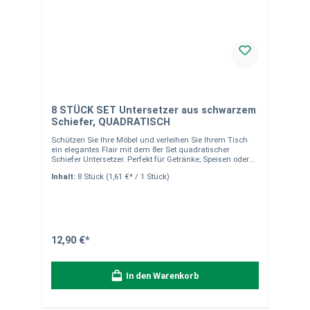
8 STÜCK SET Untersetzer aus schwarzem
Schiefer, QUADRATISCH
Schützen Sie Ihre Möbel und verleihen Sie Ihrem Tisch
ein elegantes Flair mit dem 8er Set quadratischer
Schiefer Untersetzer. Perfekt für Getränke, Speisen oder
als kreative Tischkarten. Produkteigenschaften Material:
Inhalt:
8 Stück
(1,61 €* / 1 Stück)
Handgearbeiteter, naturbelassener Schiefer Maße: 10 x 10
x 0,5 cm Farbe: Anthrazit/Schwarz Design: Edle Optik
durch gebrochene Kanten Schutz: Moosgummifüßchen
an der Unterseite schonen Ihre Möbel
Einsatzmöglichkeiten Untersetzer: Ideal für Gläser,
Tassen oder Flaschen Servieren: Perfekt für Fingerfood,
Desserts oder Snacks Tischkarten: Kreativ nutzbar für
12,90 €*
Hochzeiten, Dinnerpartys oder Buffets – mit Kreide
beschriftbar Besonderheiten Die Kombination aus
elegantem Design, hochwertiger Verarbeitung und
In den Warenkorb
vielseitiger Funktionalität macht dieses Set zu einem
Must-have für jeden Haushalt. Vorteile Nachhaltiges
Naturmaterial Stilvolle und praktische Tischdekoration
Vielseitig einsetzbar und wiederverwendbar