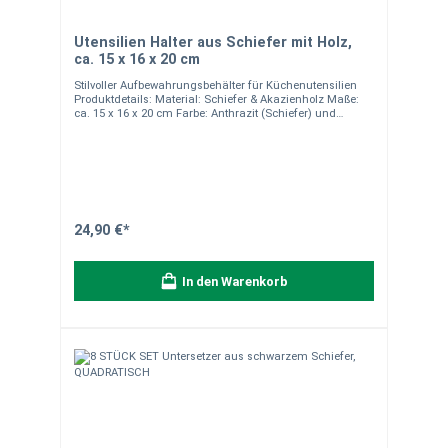
Utensilien Halter aus Schiefer mit Holz,
ca. 15 x 16 x 20 cm
Stilvoller Aufbewahrungsbehälter für Küchenutensilien
Produktdetails: Material: Schiefer & Akazienholz Maße:
ca. 15 x 16 x 20 cm Farbe: Anthrazit (Schiefer) und
Naturbraun (Akazienholz) Robustes und edles Design –
perfekt für Küchenutensilien Nicht
spülmaschinengeeignet – einfache Reinigung per Hand
Versandkostenfrei deutschlandweit (außer
Inselzustellung) Hinweise:Da unsere Natursteinprodukte
handgearbeitet sind, können sie in Form, Farbe,
Maserung und Gewicht leicht variieren. Diese natürlichen
Unterschiede machen jedes Produkt einzigartig und sind
24,90 €*
kein Mangel. Die Abbildungen dienen zur
Veranschaulichung. Verpackungseinheit: 1 Stück. Bei
Fragen helfen wir Ihnen gerne weiter.
In den Warenkorb