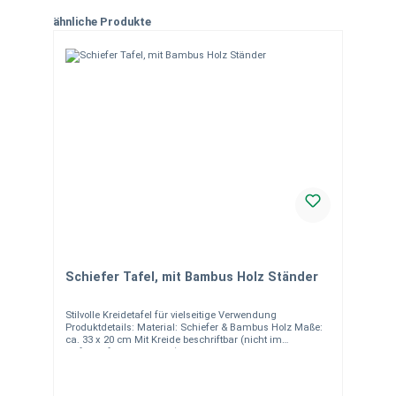
Produktgalerie überspringen
ähnliche Produkte
Schiefer Tafel, mit Bambus Holz Ständer
Stilvolle Kreidetafel für vielseitige Verwendung
Produktdetails: Material: Schiefer & Bambus Holz Maße:
ca. 33 x 20 cm Mit Kreide beschriftbar (nicht im
Lieferumfang enthalten) Nicht Spülmaschinen geeignet
Hinweise:Alle unsere Schieferprodukte sind
handgearbeitet, daher können Farbe, Größe und
Maserung leicht variieren. Natursteine wie Schiefer