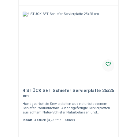
4 STÜCK SET Schiefer Servierplatte 25x25
cm
Handgearbeitete Servierplatten aus naturbelassenem
Schiefer Produktdetails: 4 handgefertigte Servierplatten
aus echtem Natur-Schiefer Naturbelassen und
unverfälscht in Farbe und Struktur Gebrochene Kanten
Inhalt:
4 Stück
(4,23 €* / 1 Stück)
für eine rustikale Optik Maße: 25 x 25 cm pro Platte Ideal
zum Servieren von Käse, Tapas und kleinen Gerichten
Versandkostenfrei deutschlandweit (außer
Inselzustellung) Hinweise:Alle Dekoartikel sind