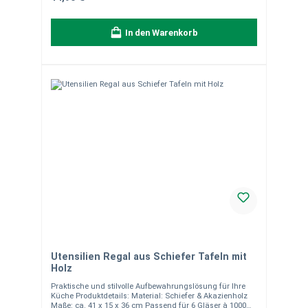
Verpackungseinheit: 1 Set (3 Stück). Bei Fragen stehen
wir Ihnen gerne zur Verfügung.
In den Warenkorb
Utensilien Regal aus Schiefer Tafeln mit
Holz
Praktische und stilvolle Aufbewahrungslösung für Ihre
Küche Produktdetails: Material: Schiefer & Akazienholz
Maße: ca. 41 x 15 x 36 cm Passend für 6 Gläser à 1000