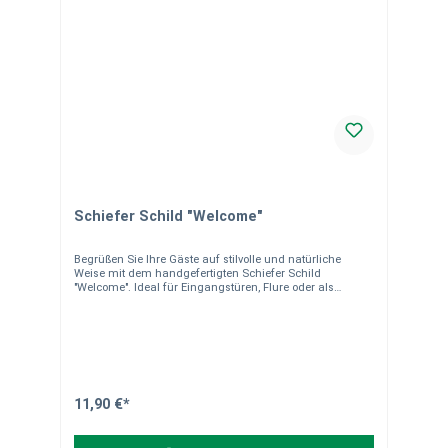
Schiefer Schild "Welcome"
Begrüßen Sie Ihre Gäste auf stilvolle und natürliche
Weise mit dem handgefertigten Schiefer Schild
"Welcome". Ideal für Eingangstüren, Flure oder als
dekoratives Element in Ihrem Zuhause.
Produkteigenschaften Material: Naturbelassener,
handgearbeiteter Schiefer Maße: ca. 25 x 12 cm Design:
Elegantes "Welcome"-Design, passend zu jeder
Einrichtung Aufhängung: Mit robuster Kordel ausgestattet
Einsatzmöglichkeiten Ob als Türschild, dekoratives
Element oder Geschenk – dieses Schieferschild ist
vielseitig einsetzbar. Seine natürliche Optik verleiht jedem
11,90 €*
Raum eine einladende Atmosphäre. Besonderheiten Das
"Welcome"-Schieferschild kombiniert rustikale Eleganz
mit hoher Funktionalität. Handgearbeitet und nachhaltig,