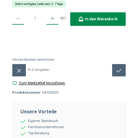
Sofort verfügbar, Lieferzeit: 2 - 7 Tage
Produkt Anzahl: Gib den gewünschten Wert ein oder benutze die Schaltflächen um die Anzahl
SET
In den Warenkorb
Versandkosten berechnen:
Versandkosten berechnen:
Zum Merkzettel hinzufügen
Produktnummer:
DKS35023
Unsere Vorteile
Eigener Steinbruch
Familienunternehmen
Top Beratung