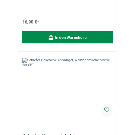
Antipasti, Tapas oder Sushi Hinweise:Naturstein ist ein
Naturprodukt, daher kann es zu leichten Abweichungen
in Farbe, Maserung und Struktur kommen. Diese
Besonderheiten wie Quarzadern und Farbunterschiede
machen jedes Stück einzigartig und stellen keinen
16,90 €*
Mangel dar. Unsere Bilder dienen nur zur
Veranschaulichung, und die Verpackungseinheit ist 1
Stück, sofern nicht anders angegeben. Für Fragen stehen
In den Warenkorb
wir Ihnen gerne zur Verfügung.