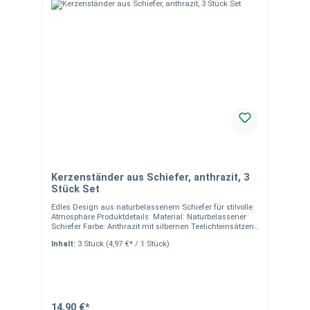
Kerzenständer aus Schiefer, anthrazit, 3
Stück Set
Edles Design aus naturbelassenem Schiefer für stilvolle
Atmosphäre Produktdetails: Material: Naturbelassener
Schiefer Farbe: Anthrazit mit silbernen Teelichteinsätzen
Set: 3 Stück Maße: ca. 8 cm Durchmesser pro
Inhalt:
3 Stück
(4,97 €* / 1 Stück)
Kerzenständer Teelichter nicht im Lieferumfang
enthalten Stilvolle Dekoration für den Innen- und
Außenbereich Hinweise:Unsere Schieferprodukte sind
handgefertigt, weshalb es zu leichten Abweichungen in
Form, Farbe, Maserung und Gewicht kommen kann.
Diese natürlichen Unterschiede sind keine Mängel,
sondern betonen die Einzigartigkeit des Materials.
14,90 €*