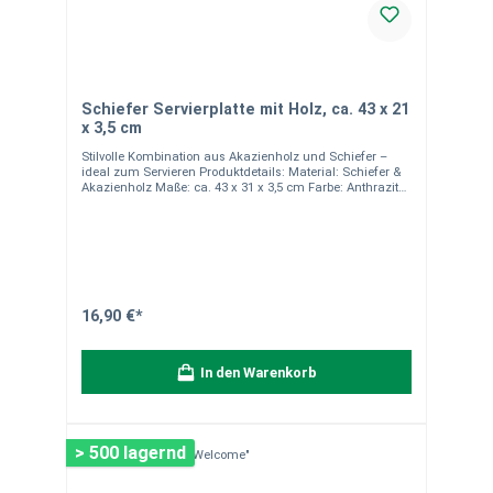
Schiefer Servierplatte mit Holz, ca. 43 x 21
x 3,5 cm
Stilvolle Kombination aus Akazienholz und Schiefer –
ideal zum Servieren Produktdetails: Material: Schiefer &
Akazienholz Maße: ca. 43 x 31 x 3,5 cm Farbe: Anthrazit
(Schiefer) und Naturbraun (Akazienholz) Nicht
spülmaschinengeeignet – leichte Reinigung per Hand
Ideal für Käseplatten, Tapas, Antipasti oder Sushi
Hinweise:Da alle unsere Natursteinprodukte
handgearbeitet sind, kann es zu leichten Abweichungen
in Form, Farbe, Maserung und Gewicht kommen.
Quarzadern, Poren und Farbunterschiede sind natürliche
Eigenschaften und machen jedes Stück einzigartig. Die
16,90 €*
Abbildungen dienen der Veranschaulichung.
Verpackungseinheit: 1 Stück. Bei Fragen helfen wir Ihnen
gerne weiter.
In den Warenkorb
> 500 lagernd