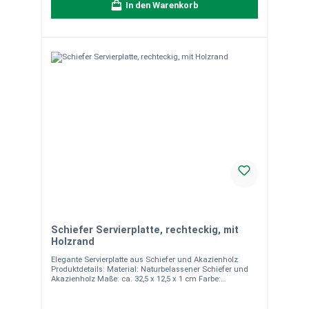
In den Warenkorb
wird es zum Highlight in jedem Zuhause. Vorteile
Hochwertiges Naturprodukt Edle, zeitlose Optik Vielseitig
und langlebig
Schiefer Servierplatte, rechteckig, mit
Holzrand
Elegante Servierplatte aus Schiefer und Akazienholz
Produktdetails: Material: Naturbelassener Schiefer und
Akazienholz Maße: ca. 32,5 x 12,5 x 1 cm Farbe:
Anthrazit/Schwarz (Schiefer) und Naturbraun
(Akazienholz) Nicht spülmaschinengeeignet – einfache
Reinigung per Hand Ideal zum Servieren von Käse,