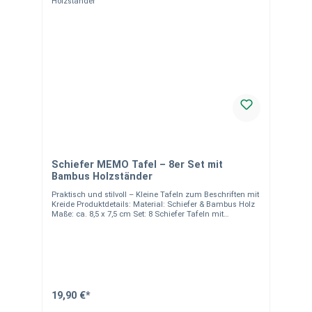
Schiefer MEMO Tafel – 8er Set mit
Bambus Holzständer
Praktisch und stilvoll – Kleine Tafeln zum Beschriften mit
Kreide Produktdetails: Material: Schiefer & Bambus Holz
Maße: ca. 8,5 x 7,5 cm Set: 8 Schiefer Tafeln mit
Holzständern Beschriftbar mit Kreide (nicht im
Lieferumfang enthalten) Wiederverwendbar und leicht zu
reinigen Nicht Spülmaschinen geeignet Hinweise:Unsere
Schieferprodukte sind handgefertigt, daher können Form,
Farbe und Maserung leicht variieren. Diese natürlichen
Unterschiede sind keine Mängel, sondern betonen die
Einzigartigkeit des Materials. Verpackungseinheit: 1 Set
(8 Stück). Bei Fragen stehen wir Ihnen gerne zur
19,90 €*
Verfügung.