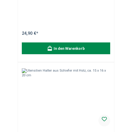
ml (Gläser nicht im Lieferumfang enthalten) Robuste und
elegante Kombination aus Naturmaterialien Ideal als
Utensilienhalter oder Gewürzregal Nicht
spülmaschinengeeignet – einfache Reinigung per Hand
Hinweise:Unsere Natursteinprodukte sind handgearbeitet,
daher können sie in Form, Farbe, Maserung und Gewicht
leicht variieren. Diese natürlichen Abweichungen wie
Quarzadern und Farbunterschiede sind charakteristisch
24,90 €*
für Naturstein und unterstreichen die Einzigartigkeit
jedes Stücks. Verpackungseinheit: 1 Stück. Bei Fragen
stehen wir Ihnen gerne zur Verfügung.
In den Warenkorb