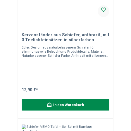
Kerzenständer aus Schiefer, anthrazit, mit
3 Teelichteinsätzen in silberfarben
Edles Design aus naturbelassenem Schiefer für
stimmungsvolle Beleuchtung Produktdetails: Material:
Naturbelassener Schiefer Farbe: Anthrazit mit silbernen
Teelichteinsätzen Maße: ca. 20 x 8 x 2 cm Teelichter nicht
im Lieferumfang enthalten Handgefertigt, jeder
Kerzenständer ist ein Unikat Ideal für Wohnzimmer,
Esszimmer oder als Tischdeko Hinweise:Da unsere
Natursteinprodukte handgefertigt sind, können sie in
Form, Farbe, Maserung und Gewicht leicht variieren.
Solche natürlichen Unterschiede machen jedes Stück
einzigartig und sind kein Reklamationsgrund.
12,90 €*
Verpackungseinheit: 1 Kerzenständer. Bei Fragen stehen
wir Ihnen gerne zur Verfügung.
In den Warenkorb