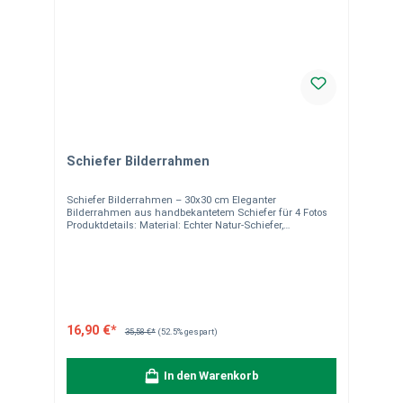
Schiefer Bilderrahmen
Schiefer Bilderrahmen – 30x30 cm Eleganter
Bilderrahmen aus handbekantetem Schiefer für 4 Fotos
Produktdetails: Material: Echter Natur-Schiefer,
handbekantet Maße: 30 x 30 cm 4 Foto-Ausschnitte (9,5 x
9,5 cm) Unikat durch natürliche Maserung und Struktur
Rustikale, zeitlose Optik – ideal als Dekoration oder
Geschenk Versandkostenfrei deutschlandweit (außer
Inselzustellung) Hinweise:Da unsere Dekoartikel
handgefertigt aus Naturstein sind, können sie in Form,
Farbe und Struktur leicht variieren. Bilder dienen als
Dekorationsbeispiel. Bitte beachten Sie, dass es sich,
16,90 €*
35,58 €*
(52.5% gespart)
wenn nicht anders angegeben, immer um ein
Einzelstück handelt. Bei Fragen stehen wir Ihnen gerne
zur Verfügung.
In den Warenkorb