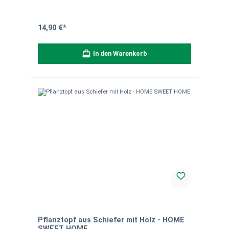
können Quarzadern und Einschlüsse enthalten, was die
Einzigartigkeit des Produkts unterstreicht.
Verpackungseinheit: 1 Stück. Bei Fragen helfen wir gerne
weiter.
14,90 €*
In den Warenkorb
Pflanztopf aus Schiefer mit Holz - HOME
SWEET HOME