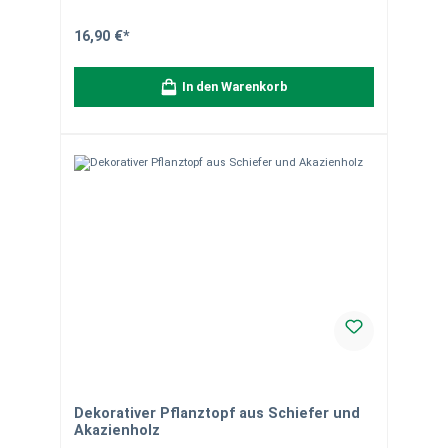
handgearbeitet aus Naturstein und können in Form,
Farbe, Maserung und Struktur leicht von der
Beschreibung und den Bildern abweichen. Unsere Bilder
16,90 €*
zeigen oft mehrere Produkte zur Veranschaulichung der
Größenunterschiede. Es wird jedoch immer die
Verpackungseinheit 1 Stück pro Artikel beschrieben, wenn
In den Warenkorb
nicht anders angegeben. Bei Fragen stehen wir Ihnen
gerne zur Verfügung.
Dekorativer Pflanztopf aus Schiefer und
Akazienholz