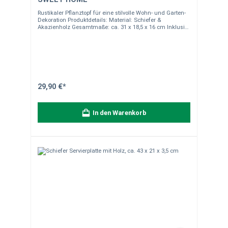
Rustikaler Pflanztopf für eine stilvolle Wohn- und Garten-
Dekoration Produktdetails: Material: Schiefer &
Akazienholz Gesamtmaße: ca. 31 x 18,5 x 16 cm Inklusive
2 Plastik-Pflanztöpfen (Maße: ca. 12,5 x 12,5 x 12,5 cm)
Einseitiger Aufdruck: "Home Sweet Home" Nicht
spülmaschinengeeignet Hinweise: Alle unsere
Schieferprodukte sind handgearbeitet, daher können
Form, Farbe und Maserung leicht variieren. Quarzadern
und Einschlüsse sind natürliche Merkmale von Schiefer
und kein Reklamationsgrund. Verpackungseinheit: 1
Stück. Sollten Sie Fragen haben, stehen wir Ihnen gerne
29,90 €*
zur Verfügung.
In den Warenkorb