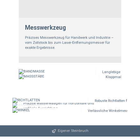
Messwerkzeug
Präzises Messwerkzeug für Handwerk und Industrie –
vom Zollstock bis zum Laser-Entfernungsmesser für
exakte Ergebnisse.
BANDMASSE
MASSSTÄB
Langlebige Bandmaße f
Klappmaßstäbe für 
Hier klicken!
Hier klicken!
RICHTLATTEN
WASSERWAAGEN
WINKEL
Robuste Richtlatten für Ausr
Präzise Wasserwaagen für horizontale und
vertikale Ausrichtung.
Verlässliche Winkelmesser für
Hier klicken!
Hier klicken!
Hier klicken!
Eigener Steinbruch