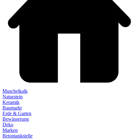
Muschelkalk
Naturstein
Keramik
Baumarkt
Erde & Garten
Bewässerung
Deko
Marken
Betontankstelle