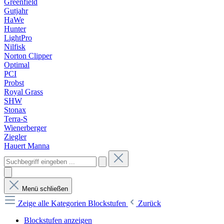
Greenfield
Gutjahr
HaWe
Hunter
LightPro
Nilfisk
Norton Clipper
Optimal
PCI
Probst
Royal Grass
SHW
Stonax
Terra-S
Wienerberger
Ziegler
Hauert Manna
Menü schließen
Zeige alle Kategorien
Blockstufen
Zurück
Blockstufen anzeigen