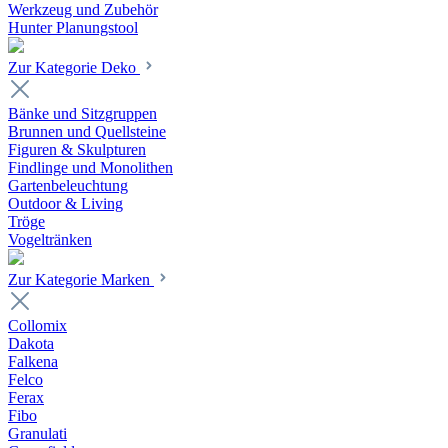
Werkzeug und Zubehör
Hunter Planungstool
Zur Kategorie Deko
Bänke und Sitzgruppen
Brunnen und Quellsteine
Figuren & Skulpturen
Findlinge und Monolithen
Gartenbeleuchtung
Outdoor & Living
Tröge
Vogeltränken
Zur Kategorie Marken
Collomix
Dakota
Falkena
Felco
Ferax
Fibo
Granulati