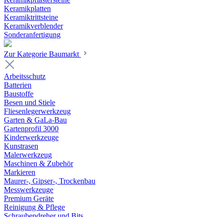
Keramikplatten
Keramiktrittsteine
Keramikverblender
Sonderanfertigung
Zur Kategorie Baumarkt
Arbeitsschutz
Batterien
Baustoffe
Besen und Stiele
Fliesenlegerwerkzeug
Garten & GaLa-Bau
Gartenprofil 3000
Kinderwerkzeuge
Kunstrasen
Malerwerkzeug
Maschinen & Zubehör
Markieren
Maurer-, Gipser-, Trockenbau
Messwerkzeuge
Premium Geräte
Reinigung & Pflege
Schraubendreher und Bits