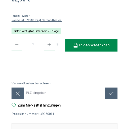
Inhalt:
1 Meter
Preise inkl. MwSt. zzgl. Versandkosten
Sofort verfügbar, Lieferzeit: 2 - 7 Tage
Produkt Anzahl: Gib den gewünschten Wert ein oder benutze die Schaltflächen um die Anzahl
lfm
In den Warenkorb
Versandkosten berechnen:
Versandkosten berechnen:
Zum Merkzettel hinzufügen
Produktnummer:
LSG50011