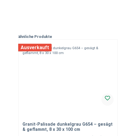
Produktgalerie überspringen
ähnliche Produkte
Ausverkauft
Granit-Palisade dunkelgrau G654 – gesägt
& geflammt, 8 x 30 x 100 cm