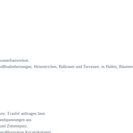
bwasserbauwerken.
ußbodenheizungen, Heizestrichen, Balkonen und Terrassen, in Hallen, Räumen 
zw. Traufel auftragen lässt.
undspannungen aus.
 und Zementputz.
r großformatige Keramikplatten