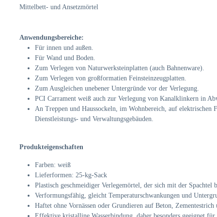
Mittelbett- und Ansetzmörtel
Anwendungsbereiche:
Für innen und außen.
Für Wand und Boden.
Zum Verlegen von Naturwerksteinplatten (auch Bahnenware).
Zum Verlegen von großformatien Feinsteinzeugplatten.
Zum Ausgleichen unebener Untergründe vor der Verlegung.
PCI Carrament weiß auch zur Verlegung von Kanalklinkern in A
An Treppen und Haussockeln, im Wohnbereich, auf elektrischen F
Dienstleistungs- und Verwaltungsgebäuden.
Produkteigenschaften
Farben: weiß
Lieferformen: 25-kg-Sack
Plastisch geschmeidiger Verlegemörtel, der sich mit der Spachtel b
Verformungsfähig, gleicht Temperaturschwankungen und Untergr
Haftet ohne Vornässen oder Grundieren auf Beton, Zementestrich
Effektive kristalline Wasserbindung, daher besonders geeignet fü