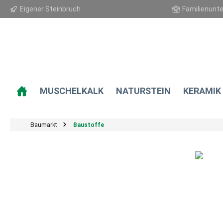
Eigener Steinbruch
Familienunt
springen
Zur Hauptnavigation springen
MUSCHELKALK
NATURSTEIN
KERAMIK
Baumarkt
Baustoffe
Bildergalerie überspringen