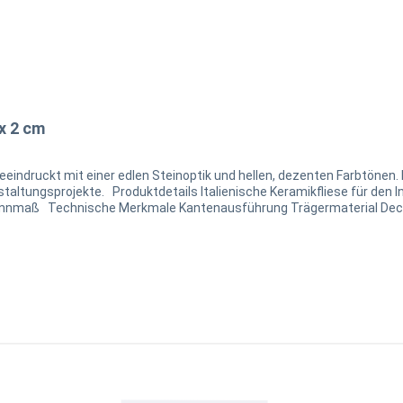
x 2 cm
h Duomo Perla 60 x 90 x 2 cm Beachten Sie die
al Decorvariation Rutschfestigkeit Hinweise Bitte beachten
ichungen in der Farbe kommen kann. Bitte notieren Sie sich die Char
stet werden kann! Prüfung nehmen wir jedoch gerne vor. Kontakt Für i
nd Nutzung unserer Ware beraten:Kontaktformular I info@natursteinz
In den Warenkorb