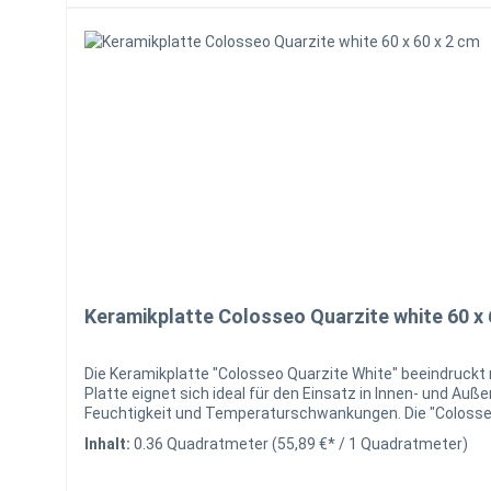
Keramikplatte Colosseo Quarzite white 60 x 
Die Keramikplatte "Colosseo Quarzite White" beeindruckt 
Platte eignet sich ideal für den Einsatz in Innen- und Au
Feuchtigkeit und Temperaturschwankungen. Die "Colosseo Quarzite Whi
Colosseo Quarzite White 60 x 60 x 2 cm Beachten Sie die Unterscheidung der Orientierungsangaben Werks- und Nennmaß Technische Merkmale Kantenausführung Trägermaterial
Inhalt:
0.36 Quadratmeter
(55,89 €* / 1 Quadratmeter)
Decorvariation Rutschfestigkeit nicht befahrbar nicht für Splittverlegung geeignet muss gebunden verlegt werden Hinweise Bitte beachten Sie, dass es auch bei Keramik zu
Chargenbedingten Abweichungen in der Farbe kommen kann