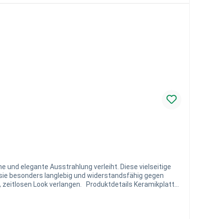
 und elegante Ausstrahlung verleiht. Diese vielseitige
t sie besonders langlebig und widerstandsfähig gegen
en. Produktdetails Keramikplatte
 beachten Sie, dass eine Nachbestellung in der selben