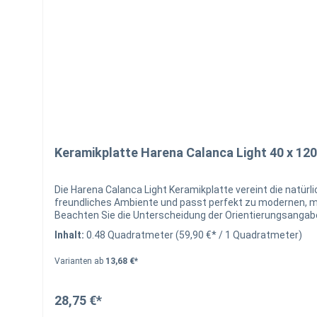
Keramikplatte Harena Calanca Light 40 x 120
Die Harena Calanca Light Keramikplatte vereint die natürli
freundliches Ambiente und passt perfekt zu modernen, minimalistischen sowie klassischen E
Beachten Sie die Unterscheidung der Orientierungsangaben Werks- und Nennmaß Technische Me
befahrbar nicht für Splittverlegung geeignet muss gebunden verlegt werden Hinweise Bitte beachten Sie, dass es auch bei Keramik zu
Inhalt:
0.48 Quadratmeter
(59,90 €* / 1 Quadratmeter)
kommen kann. Bitte notieren Sie sich die Chargennummer 
Prüfung nehmen wir jedoch gerne vor. Kontakt Für indivi
Varianten ab
13,68 €*
Ware beraten:Kontaktformular I info@natursteinzentrum
28,75 €*