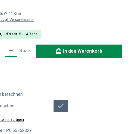
36 €* / 1 Kilo)
. zzgl. Versandkosten
, Lieferzeit: 5 - 14 Tage
ib den gewünschten Wert ein oder benutze die Schaltflächen um die Anzahl zu erh
Stück
In den Warenkorb
 berechnen:
 berechnen:
tel hinzufügen
er:
PCI55252329