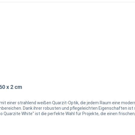
60 x 2 cm
mit einer strahlend weißen Quarzit-Optik, die jedem Raum eine moderne
ßenbereichen. Dank ihrer robusten und pflegeleichten Eigenschaften is
te" ist die perfekte Wahl für Projekte, die einen frischen, zeitlosen Look verlang
. Bitte notieren Sie sich die Chargennummer auf dem Umkarton. Bitte