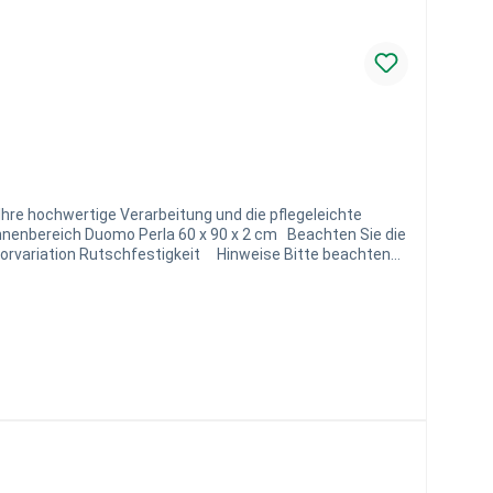
gennummer auf dem Umkarton. Bitte beachten Sie, dass
ndividuelle Angebote und Beratung stehen wir Ihnen gerne
entrum-rm.de I 06157 9589500