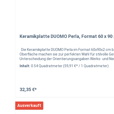
Keramikplatte DUOMO Perla, Format 60 x 90 
Die Keramikplatte DUOMO Perla im Format 60x90x2 cm beeindruckt mit einer edlen Steinoptik und hellen, dezenten Farbtönen. Ihre hochwertige Verarbeitung und die pflegeleichte
Oberfläche machen sie zur perfekten Wahl für stilvolle Gestaltungsprojekte. Produktdetails Italienische Keramikfliese für den Innenbereic
Unterscheidung der Orientierungsangaben Werks- und Nennmaß Technische Merkmale Kantenausführung Trägermateri
Sie, dass es auch bei Keramik zu Chargenbedingten Abwe
Inhalt:
0.54 Quadratmeter
(59,91 €* / 1 Quadratmeter)
eine Nachbestellung in der selben Charge nicht gewährlei
zur Verfügung. Lassen Sie sich von uns zur Verlegung u
32,35 €*
Ausverkauft