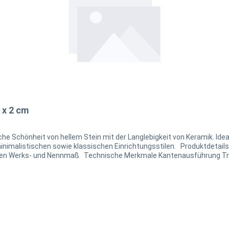
 x 2 cm
che Schönheit von hellem Stein mit der Langlebigkeit von Keramik. Idea
inrichtungsstilen. Produktdetails Keramikplatte Harena Calanca Light 40 x 120 x 2 cm
rkmale Kantenausführung Trägermaterial Decorvariation Rutschfestigkeit nicht
 Chargenbedingten Abweichungen in der Farbe
auf dem Umkarton. Bitte beachten Sie, dass eine Nachbestellung in d
duelle Angebote und Beratung stehen wir Ihnen gerne zur Verfügung. L
-rm.de I 06157 9589500