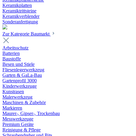
Keramikplatten
Keramiktrittsteine
Keramikverblender
Sonderanfertigung
Zur Kategorie Baumarkt
Arbeitsschutz
Batterien
Baustoffe
Besen und Stiele
Fliesenlegerwerkzeug
Garten & GaLa-Bau
Gartenprofil 3000
Kinderwerkzeuge
Kunstrasen
Malerwerkzeug
Maschinen & Zubehör
Markieren
Maurer-, Gipser-, Trockenbau
Messwerkzeuge
Premium Geräte
Reinigung & Pflege
Schraubendreher und Bits