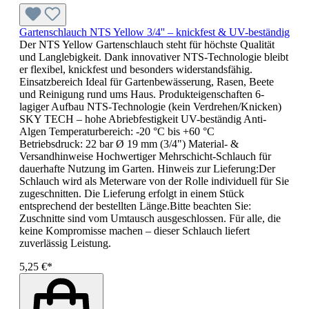
Gartenschlauch NTS Yellow 3/4'' – knickfest & UV-beständig
Der NTS Yellow Gartenschlauch steht für höchste Qualität
und Langlebigkeit. Dank innovativer NTS-Technologie bleibt
er flexibel, knickfest und besonders widerstandsfähig.
Einsatzbereich Ideal für Gartenbewässerung, Rasen, Beete
und Reinigung rund ums Haus. Produkteigenschaften 6-
lagiger Aufbau NTS-Technologie (kein Verdrehen/Knicken)
SKY TECH – hohe Abriebfestigkeit UV-beständig Anti-
Algen Temperaturbereich: -20 °C bis +60 °C
Betriebsdruck: 22 bar Ø 19 mm (3/4") Material- &
Versandhinweise Hochwertiger Mehrschicht-Schlauch für
dauerhafte Nutzung im Garten. Hinweis zur Lieferung:Der
Schlauch wird als Meterware von der Rolle individuell für Sie
zugeschnitten. Die Lieferung erfolgt in einem Stück
entsprechend der bestellten Länge.Bitte beachten Sie:
Zuschnitte sind vom Umtausch ausgeschlossen. Für alle, die
keine Kompromisse machen – dieser Schlauch liefert
zuverlässig Leistung.
5,25 €*