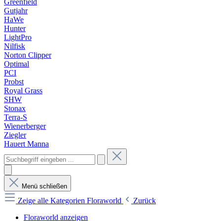
Greenfield
Gutjahr
HaWe
Hunter
LightPro
Nilfisk
Norton Clipper
Optimal
PCI
Probst
Royal Grass
SHW
Stonax
Terra-S
Wienerberger
Ziegler
Hauert Manna
Menü schließen
Zeige alle Kategorien
Floraworld
Zurück
Floraworld anzeigen