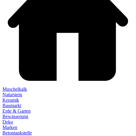
Muschelkalk
Naturstein
Keramik
Baumarkt
Erde & Garten
Bewässerung
Deko
Marken
Betontankstelle