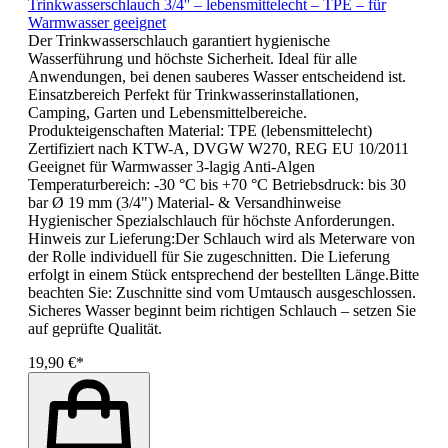
Trinkwasserschlauch 3/4'' – lebensmittelecht – TPE – für
Warmwasser geeignet
Der Trinkwasserschlauch garantiert hygienische
Wasserführung und höchste Sicherheit. Ideal für alle
Anwendungen, bei denen sauberes Wasser entscheidend ist.
Einsatzbereich Perfekt für Trinkwasserinstallationen,
Camping, Garten und Lebensmittelbereiche.
Produkteigenschaften Material: TPE (lebensmittelecht)
Zertifiziert nach KTW-A, DVGW W270, REG EU 10/2011
Geeignet für Warmwasser 3-lagig Anti-Algen
Temperaturbereich: -30 °C bis +70 °C Betriebsdruck: bis 30
bar Ø 19 mm (3/4") Material- & Versandhinweise
Hygienischer Spezialschlauch für höchste Anforderungen.
Hinweis zur Lieferung:Der Schlauch wird als Meterware von
der Rolle individuell für Sie zugeschnitten. Die Lieferung
erfolgt in einem Stück entsprechend der bestellten Länge.Bitte
beachten Sie: Zuschnitte sind vom Umtausch ausgeschlossen.
Sicheres Wasser beginnt beim richtigen Schlauch – setzen Sie
auf geprüfte Qualität.
19,90 €*