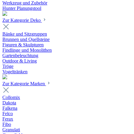
Werkzeug und Zubehör
Hunter Planungstool
Zur Kategorie Deko
Bänke und Sitzgruppen
Brunnen und Quellsteine
Figuren & Skulpturen
Findlinge und Monolithen
Gartenbeleuchtung
Outdoor & Living
Tröge
Vogeltränken
Zur Kategorie Marken
Collomix
Dakota
Falkena
Felco
Ferax
Fibo
Granulati