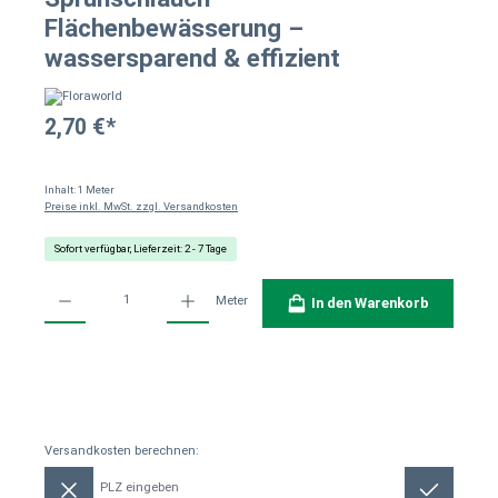
Flächenbewässerung –
wassersparend & effizient
2,70 €*
Inhalt:
1 Meter
Preise inkl. MwSt. zzgl. Versandkosten
Sofort verfügbar, Lieferzeit: 2 - 7 Tage
Produkt Anzahl: Gib den gewünschten Wert ein oder benutze die Schaltflächen um die Anzahl
Meter
In den Warenkorb
Versandkosten berechnen:
Versandkosten berechnen: