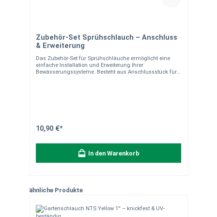
Zubehör-Set Sprühschlauch – Anschluss
& Erweiterung
Das Zubehör-Set für Sprühschläuche ermöglicht eine
einfache Installation und Erweiterung Ihrer
Bewässerungssysteme. Besteht aus Anschlussstück für
jedes gängige Stecksystem und Verschlusskappe um
Wasserverlust zu vermeiden. Produkteigenschaften
Passend für Sprühschläuche Einfache Montage
Erweiterbar Kunststoff
10,90 €*
In den Warenkorb
Produktgalerie überspringen
ähnliche Produkte