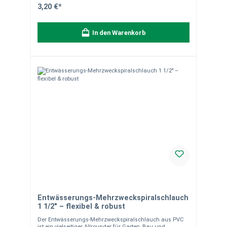
Hochwertiger Mehrschicht-Schlauch für dauerhafte
3,20 €*
Nutzung im Garten. Hinweis zur Lieferung:Der Schlauch
wird als Meterware von der Rolle individuell für Sie
zugeschnitten. Die Lieferung erfolgt in einem Stück
In den Warenkorb
entsprechend der bestellten Länge.Bitte beachten Sie:
Zuschnitte sind vom Umtausch ausgeschlossen. Für alle,
die keine Kompromisse machen – dieser Schlauch liefert
zuverlässig Leistung.
Entwässerungs-Mehrzweckspiralschlauch
1 1/2" – flexibel & robust
Der Entwässerungs-Mehrzweckspiralschlauch aus PVC
ist ein vielseitiger Allrounder für Garten, Bau und