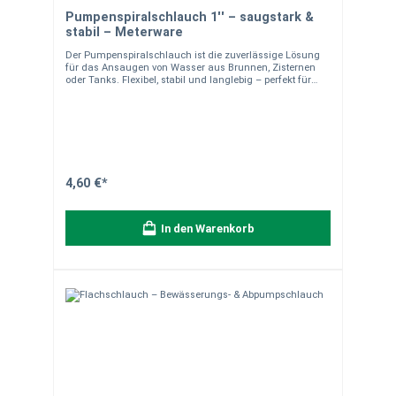
Pumpenspiralschlauch 1'' – saugstark &
stabil – Meterware
Der Pumpenspiralschlauch ist die zuverlässige Lösung
für das Ansaugen von Wasser aus Brunnen, Zisternen
oder Tanks. Flexibel, stabil und langlebig – perfekt für
eine effiziente Wasserförderung. Einsatzbereich Ideal für
Pumpenanlagen, Regenwassernutzung, Brunnen, Keller
oder Zisternen. Produkteigenschaften Material: PVC mit
Hart-PVC-Spirale Verwendung: Ansaugschlauch Flexibel
und formstabil UV-beständig Temperaturbereich: -10 °C
bis +60 °C Betriebsdruck: 6 bar Ø 25 mm (1") Material- &
Versandhinweise Robuster PVC-Schlauch für langlebigen
Einsatz im Außenbereich. Hinweis zur Lieferung:Der
4,60 €*
Schlauch wird als Meterware von der Rolle individuell für
Sie zugeschnitten. Die Lieferung erfolgt in einem Stück
entsprechend der bestellten Länge.Bitte beachten Sie:
In den Warenkorb
Zuschnitte sind vom Umtausch ausgeschlossen. Setzen
Sie auf zuverlässige Wasserförderung – mit einem
Schlauch, der Leistung und Flexibilität vereint.