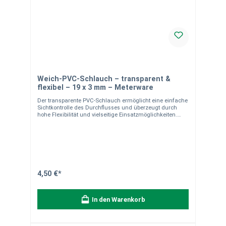
Weich-PVC-Schlauch – transparent &
flexibel – 19 x 3 mm – Meterware
Der transparente PVC-Schlauch ermöglicht eine einfache
Sichtkontrolle des Durchflusses und überzeugt durch
hohe Flexibilität und vielseitige Einsatzmöglichkeiten.
Einsatzbereich Geeignet für Wasser, Luft und leichte
Flüssigkeiten in Garten, Haushalt oder Technik.
Produkteigenschaften Material: PVC transparent Flexibel
und leicht Sichtkontrolle des Durchflusses möglich
Temperaturbereich: -20 °C bis +60 °C 19 × 3 mm (Innen-Ø
× Wandstärke) Material- & Versandhinweise Leichter und
vielseitiger Schlauch für unterschiedlichste
Anwendungen. Hinweis zur Lieferung:Der Schlauch wird
4,50 €*
als Meterware von der Rolle individuell für Sie
zugeschnitten. Die Lieferung erfolgt in einem Stück
entsprechend der bestellten Länge.Bitte beachten Sie:
In den Warenkorb
Zuschnitte sind vom Umtausch ausgeschlossen.
Perfekte Kontrolle und maximale Flexibilität – der ideale
Schlauch für viele Anwendungen.