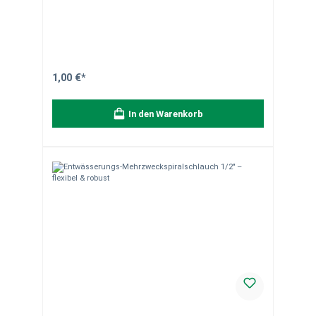
Einsatzbereich Geeignet für Wasser, Luft und leichte
Flüssigkeiten in Garten, Haushalt oder Technik.
Produkteigenschaften Material: PVC transparent Flexibel
und leicht Sichtkontrolle des Durchflusses möglich
Temperaturbereich: -20 °C bis +60 °C 6 x 1,5 mm (Innen-Ø
× Wandstärke) Material- & Versandhinweise Leichter und
vielseitiger Schlauch für unterschiedlichste
Anwendungen. Hinweis zur Lieferung:Der Schlauch wird
1,00 €*
als Meterware von der Rolle individuell für Sie
zugeschnitten. Die Lieferung erfolgt in einem Stück
entsprechend der bestellten Länge.Bitte beachten Sie:
In den Warenkorb
Zuschnitte sind vom Umtausch ausgeschlossen.
Perfekte Kontrolle und maximale Flexibilität – der ideale
Schlauch für viele Anwendungen.