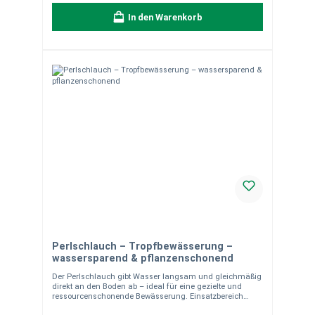
zugeschnitten. Die Lieferung erfolgt in einem Stück
In den Warenkorb
entsprechend der bestellten Länge.Bitte beachten Sie:
Zuschnitte sind vom Umtausch ausgeschlossen. Für alle,
die keine Kompromisse machen – dieser Schlauch liefert
zuverlässig Leistung.
Perlschlauch – Tropfbewässerung –
wassersparend & pflanzenschonend
Der Perlschlauch gibt Wasser langsam und gleichmäßig
direkt an den Boden ab – ideal für eine gezielte und
ressourcenschonende Bewässerung. Einsatzbereich
Perfekt für Gemüse- und Ziergärten (Hecken, Büsche,