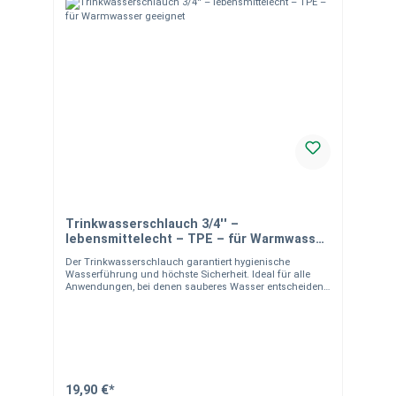
Trinkwasserschlauch 3/4'' –
lebensmittelecht – TPE – für Warmwasser
geeignet
Der Trinkwasserschlauch garantiert hygienische
Wasserführung und höchste Sicherheit. Ideal für alle
Anwendungen, bei denen sauberes Wasser entscheidend
ist. Einsatzbereich Perfekt für Trinkwasserinstallationen,
Camping, Garten und Lebensmittelbereiche.
Produkteigenschaften Material: TPE (lebensmittelecht)
Zertifiziert nach KTW-A, DVGW W270, REG EU 10/2011
Geeignet für Warmwasser 3-lagig Anti-Algen
Temperaturbereich: -30 °C bis +70 °C Betriebsdruck: bis
30 bar Ø 19 mm (3/4") Material- & Versandhinweise
Hygienischer Spezialschlauch für höchste
19,90 €*