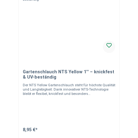
Gartenschlauch NTS Yellow 1'' – knickfest
& UV-beständig
Der NTS Yellow Gartenschlauch steht für höchste Qualität
und Langlebigkeit. Dank innovativer NTS-Technologie
bleibt er flexibel, knickfest und besonders
widerstandsfähig. Einsatzbereich Ideal für
Gartenbewässerung, Rasen, Beete und Reinigung rund
ums Haus. Produkteigenschaften 6-lagiger Aufbau NTS-
Technologie (kein Verdrehen/Knicken) SKY TECH – hohe
Abriebfestigkeit UV-beständig Anti-Algen
Temperaturbereich: -20 °C bis +60 °C Betriebsdruck: 21
bar Ø 25 mm (1") Material- & Versandhinweise
Hochwertiger Mehrschicht-Schlauch für dauerhafte
8,95 €*
Nutzung im Garten. Hinweis zur Lieferung:Der Schlauch
wird als Meterware von der Rolle individuell für Sie