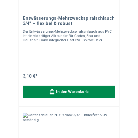
Entwässerungs-Mehrzweckspiralschlauch
3/4" – flexibel & robust
Der Entwässerungs-Mehrzweckspiralschlauch aus PVC
ist ein vielseitiger Allrounder für Garten, Bau und
Haushalt. Dank integrierter Hart-PVC-Spirale ist er
besonders formstabil und gleichzeitig flexibel.
Einsatzbereich Ideal für Be- und Entwässerung von
Gartenteichen, Sauganlagen (z.B. Luft, Staub, Holzspäne
usw.), vielseitig einsetzbar im Garten, Haushalt oder auf
Baustellen. Produkteigenschaften Material: Weich-PVC
mit Hart-PVC-Spirale Ø 19 mm (3/4") Flexibel und
knickstabil UV-beständig Anti Algen Temperaturbereich:
-10 °C bis +60 °C Drucklos oder geringer Betriebsdruck
3,10 €*
Material- & Versandhinweise Robuster Universalschlauch
für vielseitige Anwendungen. Hinweis zur Lieferung:Der
Schlauch wird als Meterware von der Rolle individuell für
In den Warenkorb
Sie zugeschnitten. Die Lieferung erfolgt in einem Stück
entsprechend der bestellten Länge.Bitte beachten Sie:
Zuschnitte sind vom Umtausch ausgeschlossen. Ein
Schlauch für viele Anwendungen – flexibel, zuverlässig
und langlebig.