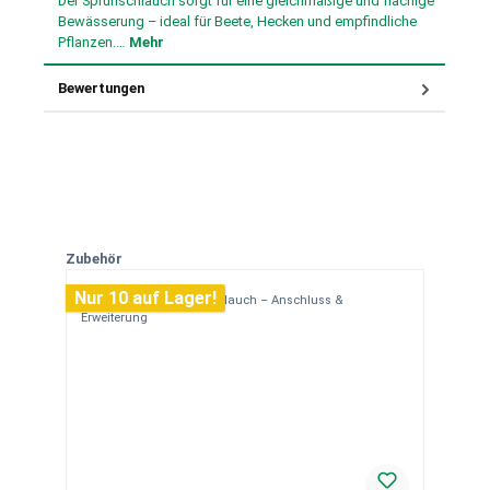
Der Sprühschlauch sorgt für eine gleichmäßige und flächige
Bewässerung – ideal für Beete, Hecken und empfindliche
Pflanzen.…
Mehr
Bewertungen
Produktgalerie überspringen
Zubehör
Nur 10 auf Lager!