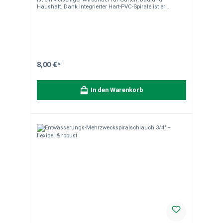
Haushalt. Dank integrierter Hart-PVC-Spirale ist er
besonders formstabil und gleichzeitig flexibel.
Einsatzbereich Ideal für Be- und Entwässerung von
Gartenteichen, Sauganlagen (z.B. Luft, Staub, Holzspäne
usw.), vielseitig einsetzbar im Garten, Haushalt oder auf
Baustellen. Produkteigenschaften Material: Weich-PVC
mit Hart-PVC-Spirale Ø 38 mm (1 1/2") Flexibel und
knickstabil UV-beständig Anti Algen Temperaturbereich:
-10 °C bis +60 °C Drucklos oder geringer Betriebsdruck
8,00 €*
Material- & Versandhinweise Robuster Universalschlauch
für vielseitige Anwendungen. Hinweis zur Lieferung:Der
Schlauch wird als Meterware von der Rolle individuell für
In den Warenkorb
Sie zugeschnitten. Die Lieferung erfolgt in einem Stück
entsprechend der bestellten Länge.Bitte beachten Sie:
Zuschnitte sind vom Umtausch ausgeschlossen. Ein
Schlauch für viele Anwendungen – flexibel, zuverlässig
und langlebig.