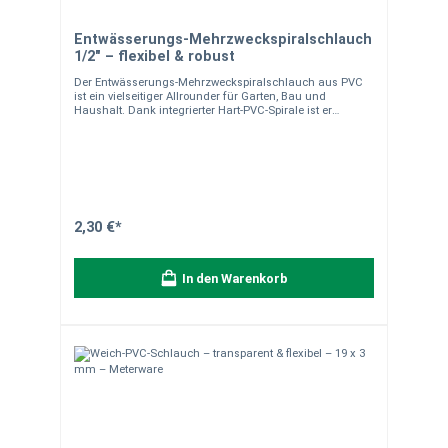
Entwässerungs-Mehrzweckspiralschlauch
1/2" – flexibel & robust
Der Entwässerungs-Mehrzweckspiralschlauch aus PVC
ist ein vielseitiger Allrounder für Garten, Bau und
Haushalt. Dank integrierter Hart-PVC-Spirale ist er
besonders formstabil und gleichzeitig flexibel.
Einsatzbereich Ideal für Be- und Entwässerung von
Gartenteichen, Sauganlagen (z.B. Luft, Staub, Holzspäne
usw.), vielseitig einsetzbar im Garten, Haushalt oder auf
Baustellen. Produkteigenschaften Material: Weich-PVC
mit Hart-PVC-Spirale Ø 12,5 mm (1/2") Flexibel und
knickstabil UV-beständig Anti Algen Temperaturbereich:
-10 °C bis +60 °C Drucklos oder geringer Betriebsdruck
2,30 €*
Material- & Versandhinweise Robuster Universalschlauch
für vielseitige Anwendungen. Hinweis zur Lieferung:Der
Schlauch wird als Meterware von der Rolle individuell für
In den Warenkorb
Sie zugeschnitten. Die Lieferung erfolgt in einem Stück
entsprechend der bestellten Länge.Bitte beachten Sie:
Zuschnitte sind vom Umtausch ausgeschlossen. Ein
Schlauch für viele Anwendungen – flexibel, zuverlässig
und langlebig.