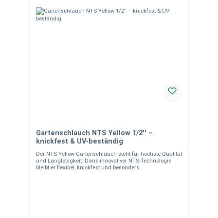
Gartenschlauch NTS Yellow 1/2'' –
knickfest & UV-beständig
Der NTS Yellow Gartenschlauch steht für höchste Qualität
und Langlebigkeit. Dank innovativer NTS-Technologie
bleibt er flexibel, knickfest und besonders
widerstandsfähig. Einsatzbereich Ideal für
Gartenbewässerung, Rasen, Beete und Reinigung rund
ums Haus. Produkteigenschaften 6-lagiger Aufbau NTS-
Technologie (kein Verdrehen/Knicken) SKY TECH – hohe
Abriebfestigkeit UV-beständig Anti-Algen
Temperaturbereich: -20 °C bis +60 °C Betriebsdruck: 27
bar Ø 12,5 mm (1/2") Material- & Versandhinweise