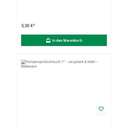
Beete oder Grasteppiche) und empfindliche Pflanzen.
Produkteigenschaften Tropfbewässerung direkt am oder
im Boden Spart Wasser Gleichmäßige
Feuchtigkeitsabgabe Schonend für Pflanzen Flexibel
verlegbar Mikroporöser schwarzer Schlauch Material- &
Versandhinweise Ideal für nachhaltige
Gartenbewässerung. Hinweis zur Lieferung:Der Schlauch
3,30 €*
wird als Meterware von der Rolle individuell für Sie
zugeschnitten. Die Lieferung erfolgt in einem Stück
entsprechend der bestellten Länge.Bitte beachten Sie:
In den Warenkorb
Zuschnitte sind vom Umtausch ausgeschlossen.
Weniger Wasser, bessere Ergebnisse – bewässern Sie
effizient und gezielt.