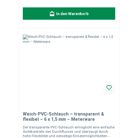
Anforderungen. Hinweis zur Lieferung:Der Schlauch wird
als Meterware von der Rolle individuell für Sie
zugeschnitten. Die Lieferung erfolgt in einem Stück
In den Warenkorb
entsprechend der bestellten Länge.Bitte beachten Sie:
Zuschnitte sind vom Umtausch ausgeschlossen.
Sicheres Wasser beginnt beim richtigen Schlauch –
setzen Sie auf geprüfte Qualität.
Weich-PVC-Schlauch – transparent &
flexibel – 6 x 1,5 mm – Meterware
Der transparente PVC-Schlauch ermöglicht eine einfache
Sichtkontrolle des Durchflusses und überzeugt durch
hohe Flexibilität und vielseitige Einsatzmöglichkeiten.