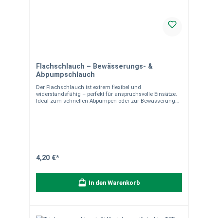
Flachschlauch – Bewässerungs- &
Abpumpschlauch
Der Flachschlauch ist extrem flexibel und
widerstandsfähig – perfekt für anspruchsvolle Einsätze.
Ideal zum schnellen Abpumpen oder zur Bewässerung
großer Flächen. Einsatzbereich Optimal für
Landwirtschaft, Gartenbewässerung, Baustellen oder
Entwässerung. Produkteigenschaften Material: PVC, 3-
lagig Ø 25 mm: 30 bar Sehr flexibel und platzsparend UV-
beständig Temperaturbereich: -10 °C bis +60 °C Anti-
Algen Material- & Versandhinweise Strapazierfähiger
Schlauch für intensive Nutzung. Lieferung als Meterware.
Hinweis zur Lieferung:Der Schlauch wird als Meterware
4,20 €*
von der Rolle individuell für Sie zugeschnitten. Die
Lieferung erfolgt in einem Stück entsprechend der
bestellten Länge.Bitte beachten Sie: Zuschnitte sind vom
In den Warenkorb
Umtausch ausgeschlossen. Maximale Flexibilität für
jede Herausforderung – jetzt den passenden
Flachschlauch wählen.