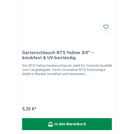
Gartenschlauch NTS Yellow 3/4'' –
knickfest & UV-beständig
Der NTS Yellow Gartenschlauch steht für höchste Qualität
und Langlebigkeit. Dank innovativer NTS-Technologie
bleibt er flexibel, knickfest und besonders
widerstandsfähig. Einsatzbereich Ideal für
Gartenbewässerung, Rasen, Beete und Reinigung rund
ums Haus. Produkteigenschaften 6-lagiger Aufbau NTS-
Technologie (kein Verdrehen/Knicken) SKY TECH – hohe
Abriebfestigkeit UV-beständig Anti-Algen
Temperaturbereich: -20 °C bis +60 °C Betriebsdruck: 22
bar Ø 19 mm (3/4") Material- & Versandhinweise
Hochwertiger Mehrschicht-Schlauch für dauerhafte
5,25 €*
Nutzung im Garten. Hinweis zur Lieferung:Der Schlauch
wird als Meterware von der Rolle individuell für Sie
zugeschnitten. Die Lieferung erfolgt in einem Stück
In den Warenkorb
entsprechend der bestellten Länge.Bitte beachten Sie:
Zuschnitte sind vom Umtausch ausgeschlossen. Für alle,
die keine Kompromisse machen – dieser Schlauch liefert